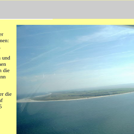
er
men:
.
m und
nen
h die
ann
er die
uf
5