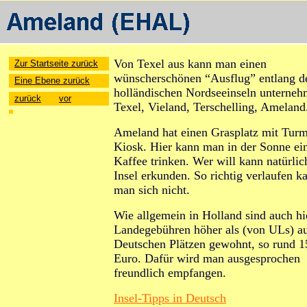
Von Texel aus kann man einen
Zur Startseite zurück
wünscherschönen “Ausflug” entlang d
Eine Ebene zurück
holländischen Nordseeinseln unterneh
zurück
vor
Texel, Vieland, Terschelling, Ameland
Ameland hat einen Grasplatz mit Tur
Kiosk. Hier kann man in der Sonne ei
Kaffee trinken. Wer will kann natürlic
Insel erkunden. So richtig verlaufen k
man sich nicht.
Wie allgemein in Holland sind auch hi
Landegebühren höher als (
von ULs) a
Deutschen Plätzen gewohnt, so rund 1
Euro. Dafür wird man ausgesprochen
freundlich empfangen.
Insel-Tipps in Deutsch