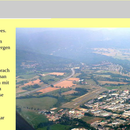
ees.
n
ergen
prach
man
n mit
m
se
gar