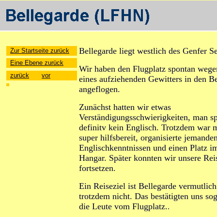
Bellegarde liegt westlich des Genfer S
Zur Startseite zurück
Eine Ebene zurück
Wir haben den Flugplatz spontan wege
zurück
vor
eines aufziehenden Gewitters in den B
angeflogen.
Zunächst hatten wir
etwas
Verständigungsschwierigkeiten, man s
definitv kein Englisch. Trotzdem war 
super hilfsbereit, organisierte jemande
Englischkenntnissen und einen Platz i
Hangar. Später konnten wir unsere Rei
fortsetzen.
Ein Reiseziel ist Bellegarde vermutlich
trotzdem nicht. Das bestätigten uns so
die Leute vom Flugplatz.
.